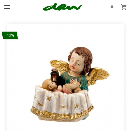



-10%