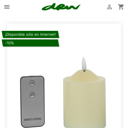



¡Disponible sólo en Internet!
-10%