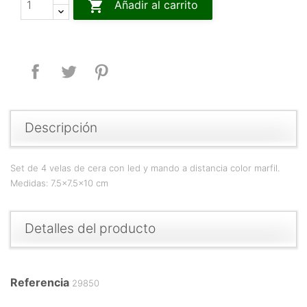

Añadir al carrito
Compartir
Tuitear
Pinterest
Descripción
Set de 4 velas de cera con led y mando a distancia color marfil.
Medidas: 7.5x7.5x10 cm
Detalles del producto
Referencia
29850