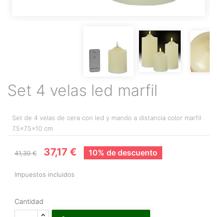
Set 4 velas led marfil
Set de 4 velas de cera con led y mando a distancia color marfil
7.5x7.5x10 cm
37,17 €
10% de descuento
41,30 €
Impuestos incluidos
Cantidad