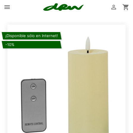



¡Disponible sólo en Internet!
-10%