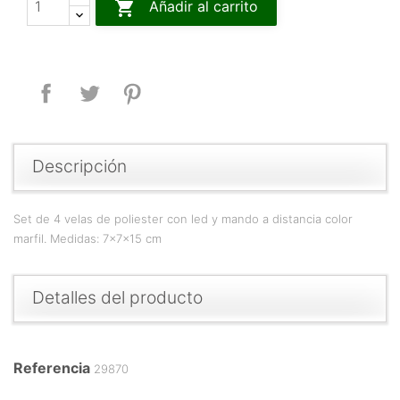

Añadir al carrito
Compartir
Tuitear
Pinterest
Descripción
Set de 4 velas de poliester con led y mando a distancia color
marfil. Medidas: 7x7x15 cm
Detalles del producto
Referencia
29870