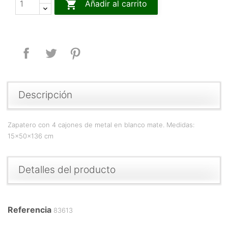

Añadir al carrito
Compartir
Tuitear
Pinterest
Descripción
Zapatero con 4 cajones de metal en blanco mate. Medidas:
15x50x136 cm
Detalles del producto
Referencia
83613